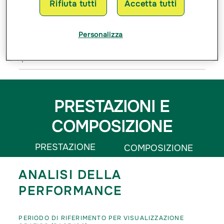
Rifiuta tutti
Accetta tutti
Valuta di denominazione
euro
Profilo di rischio
Personalizza
Frequenza di calcolo della
settimanale
quota
PRESTAZIONI E
COMPOSIZIONE
PRESTAZIONE
COMPOSIZIONE
ANALISI DELLA
PERFORMANCE
PERIODO DI RIFERIMENTO PER VISUALIZZAZIONE