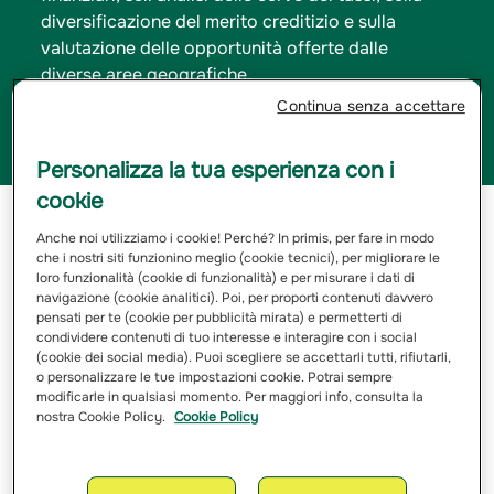
diversificazione del merito creditizio e sulla
valutazione delle opportunità offerte dalle
diverse aree geografiche.
Continua senza accettare
Personalizza la tua esperienza con i
cookie
Tipo di gestione
A benchmark
Anche noi utilizziamo i cookie! Perché? In primis, per fare in modo
che i nostri siti funzionino meglio (cookie tecnici), per migliorare le
Inizio Operatività
22/06/2026
loro funzionalità (cookie di funzionalità) e per misurare i dati di
navigazione (cookie analitici). Poi, per proporti contenuti davvero
pensati per te (cookie per pubblicità mirata) e permetterti di
25% Bloomberg US Treasury
condividere contenuti di tuo interesse e interagire con i social
Hedged EUR (LUATTREH
(cookie dei social media). Puoi scegliere se accettarli tutti, rifiutarli,
Index), 25% Bloomberg Euro
o personalizzare le tue impostazioni cookie. Potrai sempre
Benchmark di riferimento
Treasury (LEATTREU Index)
modificarle in qualsiasi momento. Per maggiori info, consulta la
- 50% Bloomberg Global
nostra Cookie Policy.
Cookie Policy
Corporate Hedged EUR
(LGCPTREH Index)