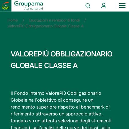
AREA
OP
CERCA
CLIENTI
ME
Salta
Vai
Vai
Home
/
Quotazioni e rendiconti fondi
/
al
ai
alle
ValorePiù Obbligazionario Globale Classe A
contenuto
prodotti
azioni
per
rapide
la
sezione
VALOREPIÙ OBBLIGAZIONARIO
Privati
GLOBALE CLASSE A
Il Fondo Interno ValorePiù Obbligazionario
Globale ha l’obiettivo di conseguire un
rendimento superiore rispetto al benchmark di
riferimento attraverso un approccio attivo,
fondato su un’attenta selezione degli strumenti
finanziari, sull’analisi delle curve dei tassi, sulla