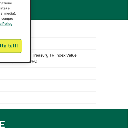
vigazione
rata) e
ial media).
ai sempre
e Policy
ta tutti
Euro Aggregate Treasury TR Index Value
x Europe into EURO
E