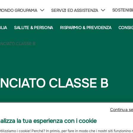
SOSTENIBI
 MONDO GROUPAMA
SERVIZI ED ASSISTENZA
GLIA
SALUTE & PERSONA
RISPARMIO & PREVIDENZA
CONSIG
ANCIATO CLASSE B
ANCIATO CLASSE B
Continua s
iettivo di associare investimenti più conservativi ad investime
o Interno ValorePiù Bilanciato mira a massimizzare il rendimen
lizza la tua esperienza con i cookie
ilizziamo i cookie! Perché? In primis, per fare in modo che i nostri siti funzionino