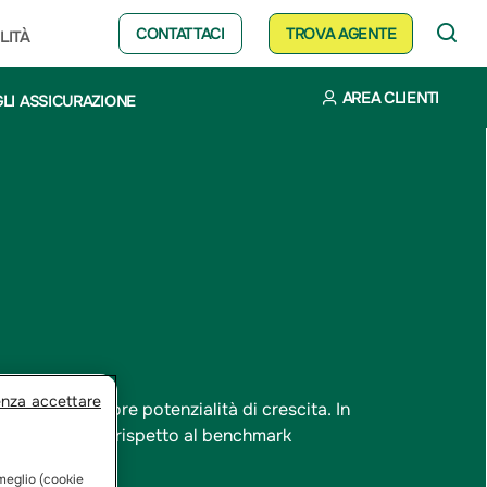
CONTATTACI
TROVA AGENTE
LITÀ
AREA CLIENTI
LI ASSICURAZIONE
enza accettare
nti con maggiore potenzialità di crescita. In
to dello stesso rispetto al benchmark
 meglio (cookie