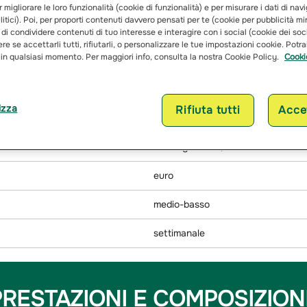
r migliorare le loro funzionalità (cookie di funzionalità) e per misurare i dati di na
itici). Poi, per proporti contenuti davvero pensati per te (cookie per pubblicità mi
 di condividere contenuti di tuo interesse e interagire con i social (cookie dei soc
re se accettarli tutti, rifiutarli, o personalizzare le tue impostazioni cookie. Potr
 in qualsiasi momento. Per maggiori info, consulta la nostra Cookie Policy.
Cooki
A benchmark di tipo attivo
20/11/2009
izza
Rifiuta tutti
Accet
40% MSCI Europe, 30% Bloomberg 
Unhedged EUR, 30% MSCI World e
euro
medio-basso
settimanale
PRESTAZIONI E COMPOSIZION