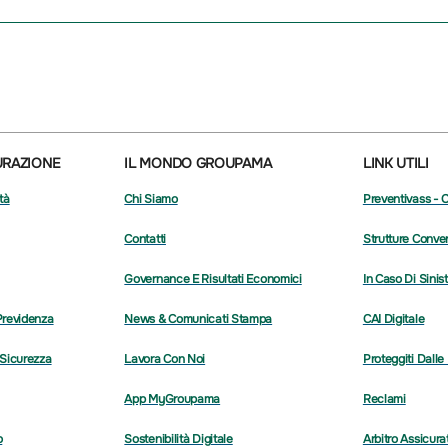
URAZIONE
IL MONDO GROUPAMA
LINK UTILI
tà
Chi Siamo
Preventivass - 
Contatti
Strutture Conve
Governance E Risultati Economici
In Caso Di Sinis
Previdenza
News & Comunicati Stampa
CAI Digitale
 Sicurezza
Lavora Con Noi
Proteggiti Dalle
App MyGroupama
Reclami
o
Sostenibilità Digitale
Arbitro Assicura