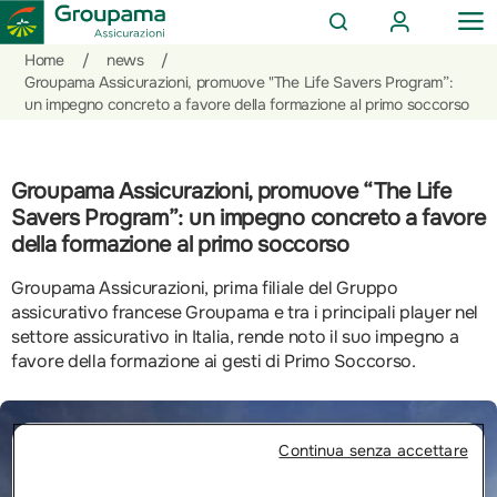
AREA
OP
CERCA
CLIENTI
ME
Salta
Vai
Vai
Home
/
news
/
al
ai
alle
Groupama Assicurazioni, promuove "The Life Savers Program”:
un impegno concreto a favore della formazione al primo soccorso
contenuto
prodotti
azioni
per
rapide
la
sezione
Groupama Assicurazioni, promuove “The Life
Privati
Savers Program”: un impegno concreto a favore
della formazione al primo soccorso
Groupama Assicurazioni, prima filiale del Gruppo
assicurativo francese Groupama e tra i principali player nel
settore assicurativo in Italia, rende noto il suo impegno a
favore della formazione ai gesti di Primo Soccorso.
Continua senza accettare