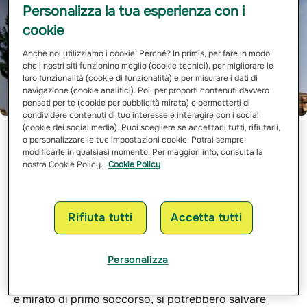
Personalizza la tua esperienza con i
cookie
Anche noi utilizziamo i cookie! Perché? In primis, per fare in modo
che i nostri siti funzionino meglio (cookie tecnici), per migliorare le
loro funzionalità (cookie di funzionalità) e per misurare i dati di
navigazione (cookie analitici). Poi, per proporti contenuti davvero
pensati per te (cookie per pubblicità mirata) e permetterti di
condividere contenuti di tuo interesse e interagire con i social
(cookie dei social media). Puoi scegliere se accettarli tutti, rifiutarli,
Riconoscere un infarto, sapere come reagire in caso di
o personalizzare le tue impostazioni cookie. Potrai sempre
un’emergenza dovuta ad un soffocamento o ad uno
modificarle in qualsiasi momento. Per maggiori info, consulta la
nostra Cookie Policy.
Cookie Policy
svenimento: sono tutte situazioni che possono
verificarsi in qualsiasi momento e nelle quali, da
cittadini, tutti possiamo giocare un ruolo responsabile
nell’intervenire ed aiutare. In Italia, si stima che solo nel
Rifiuta tutti
Accetta tutti
15% dei casi venga eseguita una rianimazione prima
dell’arrivo dei soccorsi, che in media giungono circa 18
Personalizza
minuti dopo il malore. E se la percentuale aumentasse
dal 15% al 50-60%, grazie ad un intervento tempestivo
e mirato di primo soccorso, si potrebbero salvare