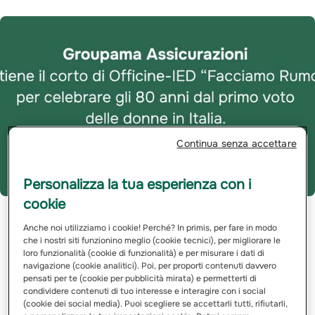
Continua senza accettare
Personalizza la tua esperienza con i
cookie
Milano, 28 maggio 2026 –
Diritti, partecipazione e
Anche noi utilizziamo i cookie! Perché? In primis, per fare in modo
parità di genere sono temi che richiedono
che i nostri siti funzionino meglio (cookie tecnici), per migliorare le
consapevolezza, cultura e linguaggi capaci di parlare
loro funzionalità (cookie di funzionalità) e per misurare i dati di
alle nuove generazioni. È da questa consapevolezza
navigazione (cookie analitici). Poi, per proporti contenuti davvero
pensati per te (cookie per pubblicità mirata) e permetterti di
che nasce il sostegno di
Groupama Assicurazioni,
condividere contenuti di tuo interesse e interagire con i social
prima filiale del Gruppo francese Groupama e tra i più
(cookie dei social media). Puoi scegliere se accettarli tutti, rifiutarli,