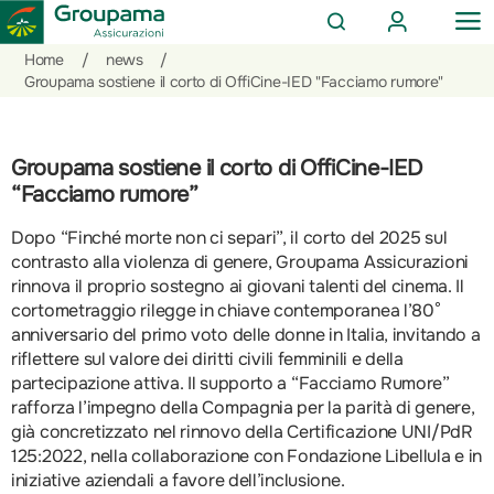
AREA
OP
CERCA
CLIENTI
ME
Salta
Vai
Vai
Home
/
news
/
al
ai
alle
Groupama sostiene il corto di OffiCine-IED "Facciamo rumore"
contenuto
prodotti
azioni
per
rapide
la
Groupama sostiene il corto di OffiCine-IED
sezione
“Facciamo rumore”
Privati
Dopo “Finché morte non ci separi”, il corto del 2025 sul
contrasto alla violenza di genere, Groupama Assicurazioni
rinnova il proprio sostegno ai giovani talenti del cinema. Il
cortometraggio rilegge in chiave contemporanea l’80°
anniversario del primo voto delle donne in Italia, invitando a
riflettere sul valore dei diritti civili femminili e della
partecipazione attiva. Il supporto a “Facciamo Rumore”
rafforza l’impegno della Compagnia per la parità di genere,
già concretizzato nel rinnovo della Certificazione UNI/PdR
125:2022, nella collaborazione con Fondazione Libellula e in
iniziative aziendali a favore dell’inclusione.