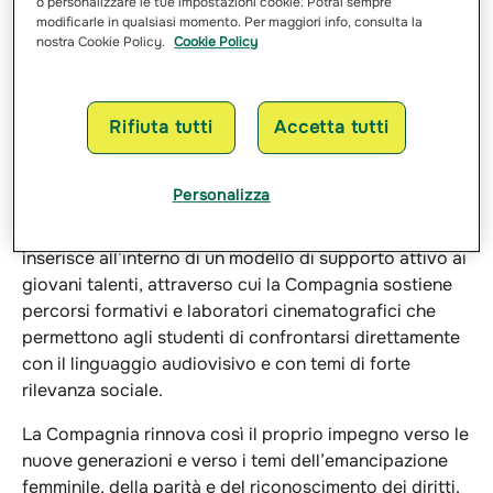
importanti player assicurativi in Italia, a “Facciamo
o personalizzare le tue impostazioni cookie. Potrai sempre
modificarle in qualsiasi momento. Per maggiori info, consulta la
Rumore”, il nuovo cortometraggio realizzato dagli
nostra Cookie Policy.
Cookie Policy
studenti di OffiCine-IED con la supervisione artistica di
Silvio Soldini
, in occasione dell’80° anniversario del
primo voto delle donne in Italia. Un progetto che si
Rifiuta tutti
Accetta tutti
colloca nel
percorso della Compagnia a favore
dell’inclusione, dell’emancipazione femminile e della
promozione di una società più equa.
Personalizza
La collaborazione di Groupama con OffiCine-IED si
inserisce all’interno di un modello di supporto attivo ai
giovani talenti, attraverso cui la Compagnia sostiene
percorsi formativi e laboratori cinematografici che
permettono agli studenti di confrontarsi direttamente
con il linguaggio audiovisivo e con temi di forte
rilevanza sociale.
La Compagnia rinnova così il proprio impegno verso le
nuove generazioni e verso i temi dell’emancipazione
femminile, della parità e del riconoscimento dei diritti.