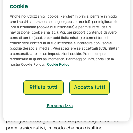
cookie
popolazione dei territori colpiti.
Groupama Assicurazioni esprime la vicinanza e il
Anche noi utilizziamo i cookie! Perché? In primis, per fare in modo
sostegno tangibile alle popolazioni del Centro Italia
che i nostri siti funzionino meglio (cookie tecnici), per migliorare le
loro funzionalità (cookie di funzionalità) e per misurare i dati di
colpite dal terremoto del 24 agosto, in primis alla
navigazione (cookie analitici). Poi, per proporti contenuti davvero
propria rete agenziale e ai suoi clienti, e vara un piano
pensati per te (cookie per pubblicità mirata) e permetterti di
integrato di azioni straordinario, articolato nel breve e
condividere contenuti di tuo interesse e interagire con i social
(cookie dei social media). Puoi scegliere se accettarli tutti, rifiutarli,
medio termine.
o personalizzare le tue impostazioni cookie. Potrai sempre
Per i propri Clienti coinvolti negli eventi la Compagnia,
modificarle in qualsiasi momento. Per maggiori info, consulta la
insieme alla sua Rete di Agenti, in linea con la missione
nostra Cookie Policy.
Cookie Policy
di protezione propria di una compagnia assicurativa,
ha approvato un processo di liquidazione dei danni
straordinario e accelerato grazie ad una task force
Rifiuta tutti
Accetta tutti
specializzata, finalizzata ad offrire un sopralluogo
immediato, una rapida perizia dei danni e consentire
Personalizza
liquidazioni anche in 48 ore dall’ispezione. Per tutti i
Clienti dei Comuni colpiti dal sisma, ha inoltre deciso di
prorogare di 60 giorni i termini per il pagamento dei
premi assicurativi, in modo che non risultino