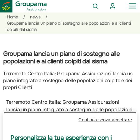
AREA
OP
CERCA
CLIENTI
ME
Salta
Vai
Vai
Home
/
news
/
al
ai
alle
Groupama lancia un piano di sostegno alle popolazioni e ai clienti
colpiti dal sisma
contenuto
prodotti
azioni
per
rapide
la
sezione
Groupama lancia un piano di sostegno alle
Privati
popolazioni e ai clienti colpiti dal sisma
Terremoto Centro Italia: Groupama Assicurazioni lancia un
piano integrato a sostegno delle popolazioni colpite e dei
propri Clienti
Terremoto Centro Italia: Groupama Assicurazioni
lancia un piano integrato a sostegno delle popolazioni
colpite e dei propri Clienti
Continua senza accettare
Processo di liquidazione accelerata, dilazione delle
scadenze, navette in sostituzione delle auto distrutte e
Personalizza la tua esperienza con i
beni di prima necessità per supportare i Clienti e la