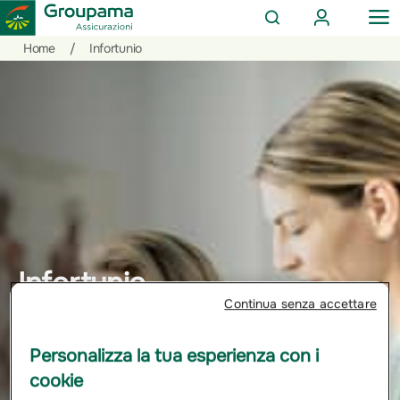
AREA
OP
CERCA
CLIENTI
ME
Salta
Vai
Vai
Home
/
Infortunio
al
ai
alle
contenuto
prodotti
azioni
per
rapide
la
sezione
Privati
Infortunio
Continua senza accettare
Personalizza la tua esperienza con i
cookie