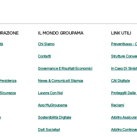
URAZIONE
IL MONDO GROUPAMA
LINK UTILI
tà
Chi Siamo
Preventivass - 
Contatti
Strutture Conve
Governance E Risultati Economici
In Caso Di Sinis
Previdenza
News & Comunicati Stampa
CAI Digitale
 Sicurezza
Lavora Con Noi
Proteggiti Dalle
App MyGroupama
Reclami
o
Sostenibilità Digitale
Arbitro Assicura
Dati Societari
Arbitro Controve