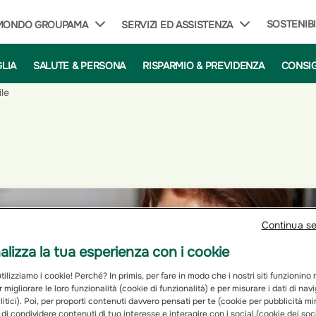
SOSTENIBI
 MONDO GROUPAMA
SERVIZI ED ASSISTENZA
GLIA
SALUTE & PERSONA
RISPARMIO & PREVIDENZA
CONSIG
le
Continua s
lizza la tua esperienza con i cookie
ilizziamo i cookie! Perché? In primis, per fare in modo che i nostri siti funzionino
r migliorare le loro funzionalità (cookie di funzionalità) e per misurare i dati di na
itici). Poi, per proporti contenuti davvero pensati per te (cookie per pubblicità mi
 di condividere contenuti di tuo interesse e interagire con i social (cookie dei soc