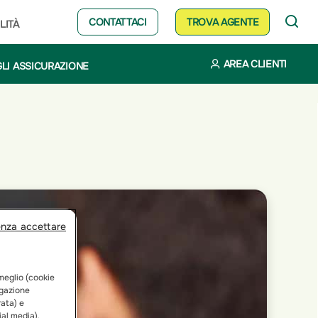
CONTATTACI
TROVA AGENTE
LITÀ
AREA CLIENTI
LI ASSICURAZIONE
enza accettare
 meglio (cookie
vigazione
rata) e
ial media).