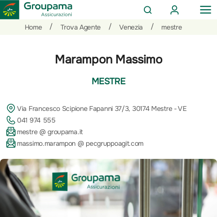
AREA
OP
CERCA
CLIENTI
ME
Salta
Vai
Vai
/
/
/
Home
Trova Agente
Venezia
mestre
al
ai
alle
contenuto
prodotti
azioni
Marampon Massimo
per
rapide
la
MESTRE
sezione
Privati
Via Francesco Scipione Fapanni 37/3, 30174 Mestre - VE
041 974 555
mestre @ groupama.it
massimo.marampon @ pecgruppoagit.com