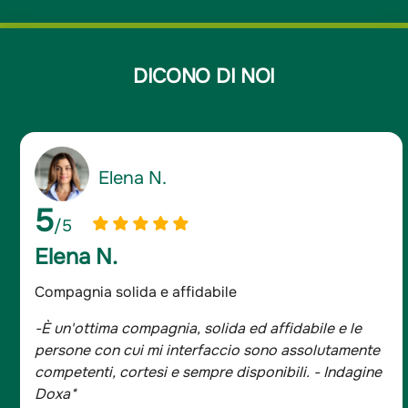
DICONO DI NOI
Giancarlo D.
5
/5
Giancarlo D.
Assicurato da oltre 20 anni
le
-Sono assicurato da oltre 20 anni e mi sono se
mente
trovato bene, tutta la famiglia è con Groupama.
agine
- Indagine Doxa*