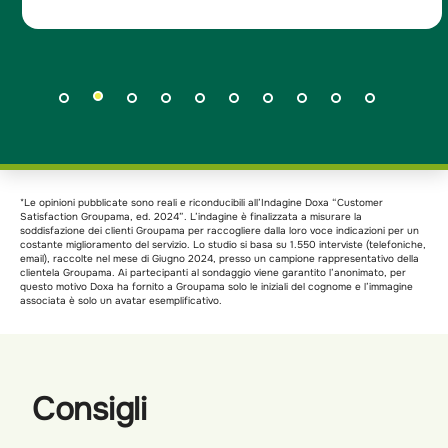
*Le opinioni pubblicate sono reali e riconducibili all’Indagine Doxa “Customer
Satisfaction Groupama, ed. 2024”. L’indagine è finalizzata a misurare la
soddisfazione dei clienti Groupama per raccogliere dalla loro voce indicazioni per un
costante miglioramento del servizio. Lo studio si basa su 1.550 interviste (telefoniche,
email), raccolte nel mese di Giugno 2024, presso un campione rappresentativo della
clientela Groupama. Ai partecipanti al sondaggio viene garantito l’anonimato, per
questo motivo Doxa ha fornito a Groupama solo le iniziali del cognome e l’immagine
associata è solo un avatar esemplificativo.
Consigli