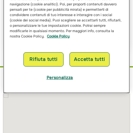
navigazione (cookie analitici). Poi, per proporti contenuti davvero
pensati per te (cookie per pubblicità mirata) e permetterti di
Ho letto e ho compreso
l’informativa sulle finalità
e sulle
condividere contenuti di tuo interesse e interagire con i social
modalità del trattamento dei miei dati personali
(cookie dei social media). Puoi scegliere se accettarli tutti, rifiutarli,
o personalizzare le tue impostazioni cookie. Potrai sempre
modificarle in qualsiasi momento. Per maggiori info, consulta la
Richiedi Preventivo
nostra Cookie Policy.
Cookie Policy
Rifiuta tutti
Accetta tutti
Personalizza
Dove siamo