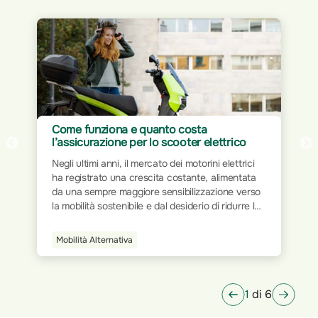
Assicurazione per Home Office: proteggi
ttrico
il tuo spazio di lavoro
 elettrici
Il mondo del lavoro ha subito trasformazioni
limentata
significative nel corso dei decenni. Dalla rigidità
ione verso
delle postazioni fisiche all’interno degli uffici
 ridurre le
tradizionali, si è progressivamente passati a
icoli a
modalità più flessibili e dinamiche. L’avvento
è
della tecnologia e la digitalizzazione dei processi
Smart Home
one che
hanno ridisegnato le modalità operative,
arantendo
permettendo a milioni di persone di lavorare da
qualsiasi luogo.
1
di 6