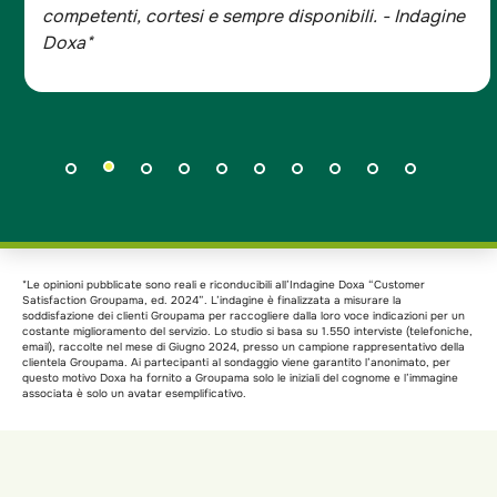
gine
- Indagine Doxa*
*Le opinioni pubblicate sono reali e riconducibili all’Indagine Doxa “Customer
Satisfaction Groupama, ed. 2024”. L’indagine è finalizzata a misurare la
soddisfazione dei clienti Groupama per raccogliere dalla loro voce indicazioni per un
costante miglioramento del servizio. Lo studio si basa su 1.550 interviste (telefoniche,
email), raccolte nel mese di Giugno 2024, presso un campione rappresentativo della
clientela Groupama. Ai partecipanti al sondaggio viene garantito l’anonimato, per
questo motivo Doxa ha fornito a Groupama solo le iniziali del cognome e l’immagine
associata è solo un avatar esemplificativo.