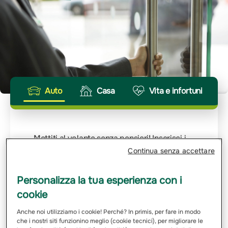
Auto
Casa
Vita e infortuni
Mettiti al volante senza pensieri! Inserisci i
dettagli della tua auto e noi calcoleremo
Continua senza accettare
velocemente il tuo preventivo. Ogni viaggio
merita la giusta protezione.
Personalizza la tua esperienza con i
Inserisci Targa
cookie
Anche noi utilizziamo i cookie! Perché? In primis, per fare in modo
che i nostri siti funzionino meglio (cookie tecnici), per migliorare le