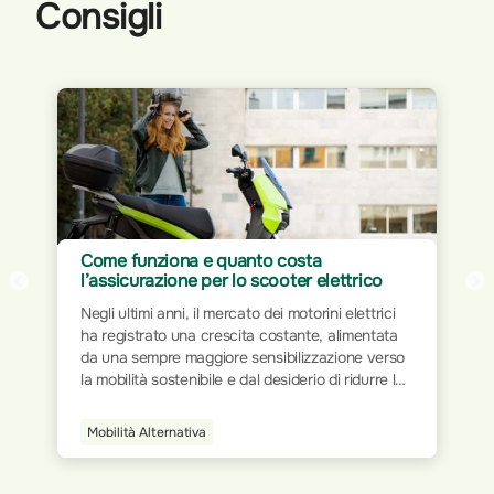
Consigli
Assicurazione per Home Office: proteggi
ttrico
il tuo spazio di lavoro
 elettrici
Il mondo del lavoro ha subito trasformazioni
limentata
significative nel corso dei decenni. Dalla rigidità
ione verso
delle postazioni fisiche all’interno degli uffici
 ridurre le
tradizionali, si è progressivamente passati a
icoli a
modalità più flessibili e dinamiche. L’avvento
è
della tecnologia e la digitalizzazione dei processi
Smart Home
one che
hanno ridisegnato le modalità operative,
arantendo
permettendo a milioni di persone di lavorare da
qualsiasi luogo.