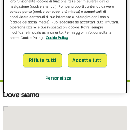
loro funzionalità (cookie di funzionalità) e per misurare i dati di
Email
navigazione (cookie analitici). Poi, per proporti contenuti davvero
pensati per te (cookie per pubblicità mirata) e permetterti di
condividere contenuti di tuo interesse e interagire con i social
(cookie dei social media). Puoi scegliere se accettarli tutti, rifiutarli,
o personalizzare le tue impostazioni cookie. Potrai sempre
Ho letto e ho compreso
l’informativa sulle finalità
e sulle
modalità del trattamento dei miei dati personali
modificarle in qualsiasi momento. Per maggiori info, consulta la
nostra Cookie Policy.
Cookie Policy
Richiedi Preventivo
Rifiuta tutti
Accetta tutti
Personalizza
Dove siamo