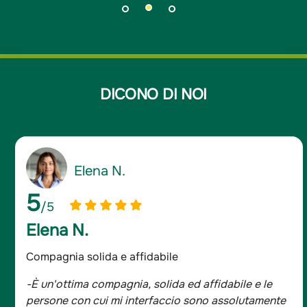
DICONO DI NOI
Giancarlo D.
5
/5
Giancarlo D.
Assicurato da oltre 20 anni
e
-Sono assicurato da oltre 20 anni e mi sono semp
nte
trovato bene, tutta la famiglia è con Groupama.