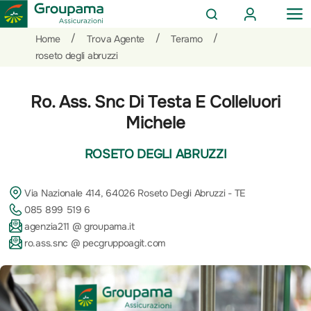
AREA
OP
CERCA
CLIENTI
ME
Salta
Vai
Vai
/
/
/
Home
Trova Agente
Teramo
al
ai
alle
roseto degli abruzzi
contenuto
prodotti
azioni
per
rapide
Ro. Ass. Snc Di Testa E Colleluori
la
sezione
Michele
Privati
ROSETO DEGLI ABRUZZI
Via Nazionale 414, 64026 Roseto Degli Abruzzi - TE
085 899 519 6
agenzia211 @ groupama.it
ro.ass.snc @ pecgruppoagit.com