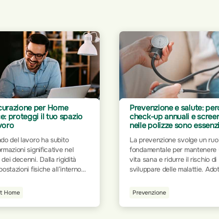
enzione e salute: perché
Rimborso fisioterapia e
k-up annuali e screening
osteopatia: come
 polizze sono essenziali
un'assicurazione può fare
differenza
evenzione svolge un ruolo
Quando si parla di salute e
mentale per mantenere una
benessere, la fisioterapia e
ana e ridurre il rischio di
l’osteopatia ricoprono un ruol
ppare delle malattie. Adottare
fondamentale per il recupero
dini salutari, come una dieta
infortuni e la gestione del dolo
brata, l'attività fisica regolare
enzione
Guide Utili
Queste discipline forniscono
ontrollo dello stress, aiuta a
approcci terapeutici specifici 
rvare il benessere fisico e
altamente personalizzati, esse
le.