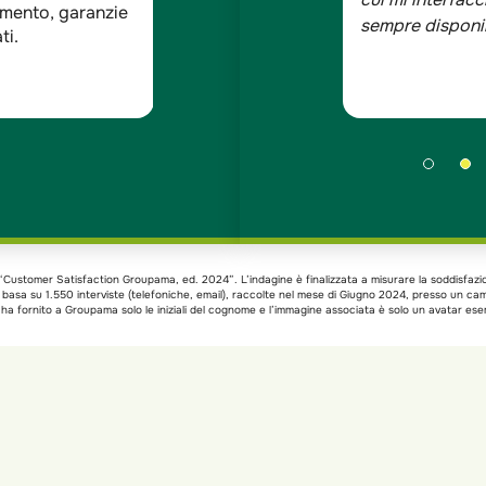
ddisfazione dei
ndagine Doxa*
xa “Customer Satisfaction Groupama, ed. 2024”. L’indagine è finalizzata a misurare la soddisfazi
si basa su 1.550 interviste (telefoniche, email), raccolte nel mese di Giugno 2024, presso un c
a fornito a Groupama solo le iniziali del cognome e l’immagine associata è solo un avatar esem