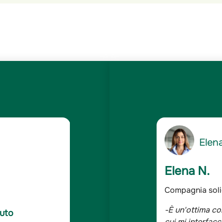
5
Gianc
/5
Giancarlo 
dabile
Assicurato da o
 solida ed affidabile e le persone con
-Sono assicurat
C Auto
 assolutamente competenti, cortesi e
bene, tutta la 