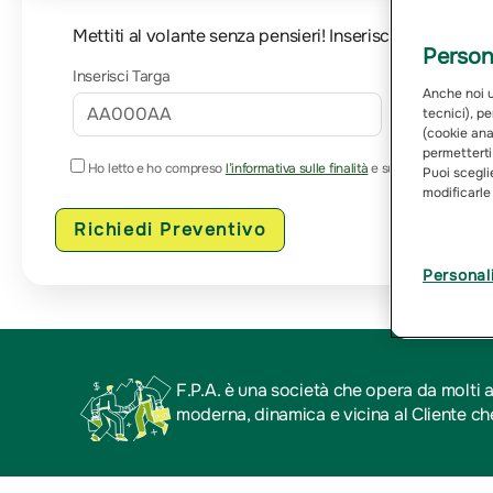
Mettiti al volante senza pensieri! Inserisci i dettagli
Persona
Inserisci Targa
Email
Anche noi ut
tecnici), pe
(cookie anal
permetterti
Ho letto e ho compreso
l’informativa sulle finalità
e sulle modalità del t
Puoi sceglie
modificarle
Richiedi Preventivo
Personal
F.P.A. è una società che opera da molti a
moderna, dinamica e vicina al Cliente che