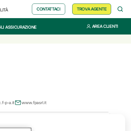
CONTATTACI
TROVA AGENTE
LITÀ
AREA CLIENTI
LI ASSICURAZIONE
.f-p-a.it
www.fpasrl.it