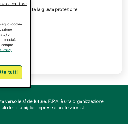
enza accettare
Ogni viaggio merita la giusta protezione.
 meglio (cookie
vigazione
rata) e
ial media).
ai sempre
e Policy
ta tutti
ta verso le sfide future. F.P.A. è una organizzazione
li delle famiglie, imprese e professionisti.