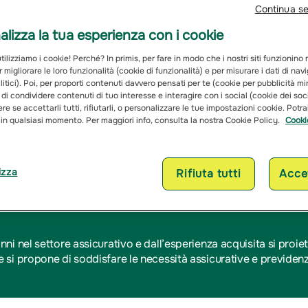
Continua s
 della tua auto e noi calcoleremo velocemente il tuo preventivo. 
lizza la tua esperienza con i cookie
ilizziamo i cookie! Perché? In primis, per fare in modo che i nostri siti funzionino
r migliorare le loro funzionalità (cookie di funzionalità) e per misurare i dati di na
itici). Poi, per proporti contenuti davvero pensati per te (cookie per pubblicità mi
 di condividere contenuti di tuo interesse e interagire con i social (cookie dei soc
rattamento dei miei dati personali
re se accettarli tutti, rifiutarli, o personalizzare le tue impostazioni cookie. Potr
 in qualsiasi momento. Per maggiori info, consulta la nostra Cookie Policy.
Cooki
izza
Rifiuta tutti
Accet
nni nel settore assicurativo e dall’esperienza acquisita si proiet
 si propone di soddisfare le necessità assicurative e previdenzia