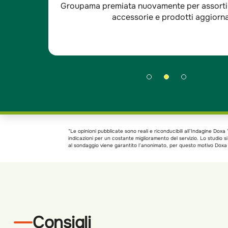
aranzie
Groupama è stata premiata per l'ottima so
 - Indagine Doxa*
sempre disponibili. - I
clienti RC auto.
*Le opinioni pubblicate sono reali e riconducibili all’Indagine Do
indicazioni per un costante miglioramento del servizio. Lo studio 
al sondaggio viene garantito l’anonimato, per questo motivo Doxa h
Consigli