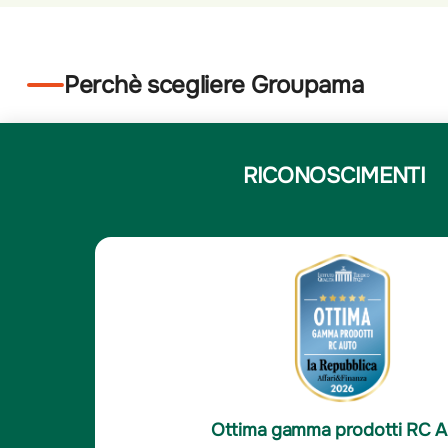
Perchè scegliere Groupama
RICONOSCIMENTI
5
Elena N.
/5
Elena N.
e
Compagnia solida e affi
sfatto, le altre compagnie
-È un'ottima compagnia,
Ottima soddisfazione clienti R
 ora il mio agente è sempre
cui mi interfaccio sono