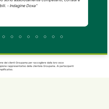
one dei clienti Groupama per raccogliere dalla loro voce
ampione rappresentativo della clientela Groupama. Ai partecipanti
plificativo.