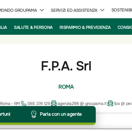
SOSTENIBI
 MONDO GROUPAMA
SERVIZI ED ASSISTENZA
GLIA
SALUTE & PERSONA
RISPARMIO & PREVIDENZA
CONSIG
F.P.A. Srl
ROMA
2 Roma - RM
065 374 129
agenzia298 @ groupama.it
fpa @ pec
ortuni
Parla con un agente