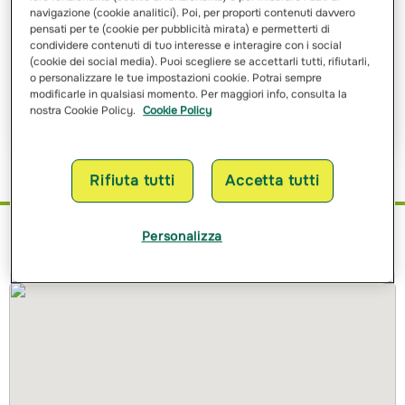
navigazione (cookie analitici). Poi, per proporti contenuti davvero
pensati per te (cookie per pubblicità mirata) e permetterti di
Ho letto e ho compreso
l’informativa sulle finalità
e sulle
condividere contenuti di tuo interesse e interagire con i social
modalità del trattamento dei miei dati personali
(cookie dei social media). Puoi scegliere se accettarli tutti, rifiutarli,
o personalizzare le tue impostazioni cookie. Potrai sempre
modificarle in qualsiasi momento. Per maggiori info, consulta la
Richiedi Preventivo
nostra Cookie Policy.
Cookie Policy
Rifiuta tutti
Accetta tutti
Personalizza
Dove siamo