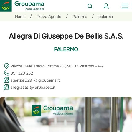
AREA
OP
CERCA
CLIENTI
ME
Salta
Vai
Vai
/
/
/
Home
Trova Agente
Palermo
palermo
al
ai
alle
contenuto
prodotti
azioni
Allegra Di Giuseppe De Bellis S.A.S.
per
rapide
la
PALERMO
sezione
Privati
Piazza Delle Tredici Vittime 40, 90133 Palermo - PA
091 320 232
agenziaD29 @ groupama.it
allegrasas @ arubapec.it