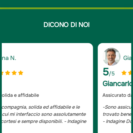
DICONO DI NOI
Giancarlo D.
5
/5
Giancarlo D.
Assicurato da oltre 20 anni
-Sono assicurato da oltre 20 anni e mi sono sempre
trovato bene, tutta la famiglia è con Groupama.
- Indagine Doxa*