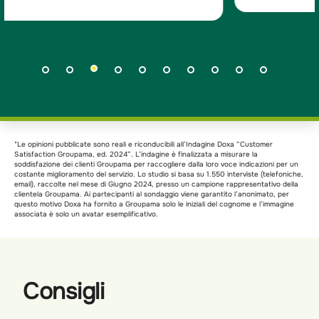
*Le opinioni pubblicate sono reali e riconducibili all’Indagine Doxa “Customer
Satisfaction Groupama, ed. 2024”. L’indagine è finalizzata a misurare la
soddisfazione dei clienti Groupama per raccogliere dalla loro voce indicazioni per un
costante miglioramento del servizio. Lo studio si basa su 1.550 interviste (telefoniche,
email), raccolte nel mese di Giugno 2024, presso un campione rappresentativo della
clientela Groupama. Ai partecipanti al sondaggio viene garantito l’anonimato, per
questo motivo Doxa ha fornito a Groupama solo le iniziali del cognome e l’immagine
associata è solo un avatar esemplificativo.
Consigli