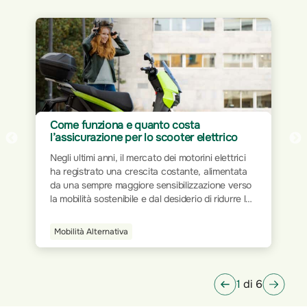
Assicurazione per Home Office: proteggi
co
il tuo spazio di lavoro
rici
Il mondo del lavoro ha subito trasformazioni
tata
significative nel corso dei decenni. Dalla rigidità
verso
delle postazioni fisiche all’interno degli uffici
re le
tradizionali, si è progressivamente passati a
 a
modalità più flessibili e dinamiche. L’avvento
della tecnologia e la digitalizzazione dei processi
Smart Home
e
hanno ridisegnato le modalità operative,
endo
permettendo a milioni di persone di lavorare da
qualsiasi luogo.
1
di 6