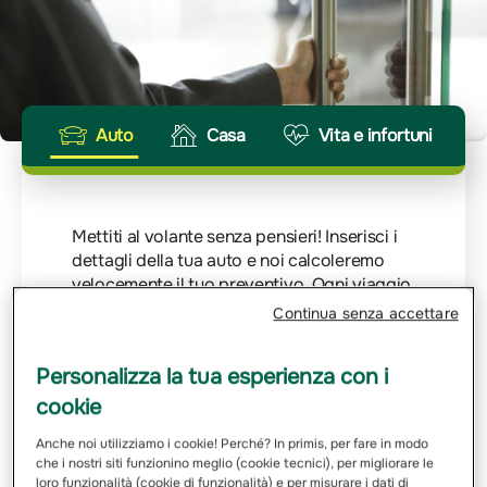
Auto
Casa
Vita e infortuni
Mettiti al volante senza pensieri! Inserisci i
dettagli della tua auto e noi calcoleremo
velocemente il tuo preventivo. Ogni viaggio
merita la giusta protezione.
Continua senza accettare
Inserisci Targa
Personalizza la tua esperienza con i
cookie
Email
Anche noi utilizziamo i cookie! Perché? In primis, per fare in modo
che i nostri siti funzionino meglio (cookie tecnici), per migliorare le
loro funzionalità (cookie di funzionalità) e per misurare i dati di