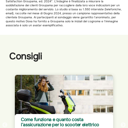
Satisfaction Groupama, ed. 2024”. L’indagine è finalizzata a misurare la
soddisfazione dei clienti Groupama per raccogliere dalla loro voce indicazioni per un
costante miglioramento del servizio. Lo studio si basa su 1.550 interviste (telefoniche,
email), raccolte nel mese di Giugno 2024, presso un campione rappresentativo della
clientela Groupama. Ai partecipanti al sondaggio viene garantito l’anonimato, per
questo motivo Doxa ha fornito a Groupama solo le iniziali del cognome e l’immagine
associata è solo un avatar esemplificativo.
Consigli
Assicurazione per Home Office: proteggi
co
il tuo spazio di lavoro