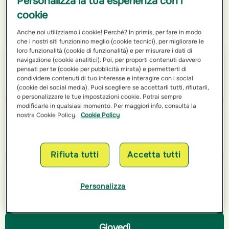
Personalizza la tua esperienza con i
cookie
Orari di apertura
Anche noi utilizziamo i cookie! Perché? In primis, per fare in modo
che i nostri siti funzionino meglio (cookie tecnici), per migliorare le
loro funzionalità (cookie di funzionalità) e per misurare i dati di
Lunedì
navigazione (cookie analitici). Poi, per proporti contenuti davvero
pensati per te (cookie per pubblicità mirata) e permetterti di
09:00 - 12:30
condividere contenuti di tuo interesse e interagire con i social
15:00 - 18:30
(cookie dei social media). Puoi scegliere se accettarli tutti, rifiutarli,
o personalizzare le tue impostazioni cookie. Potrai sempre
modificarle in qualsiasi momento. Per maggiori info, consulta la
Martedì
nostra Cookie Policy.
Cookie Policy
09:00 - 12:30
15:00 - 18:30
Rifiuta tutti
Accetta tutti
Mercoledì
Personalizza
09:00 - 12:30
15:00 - 18:30
Giovedì