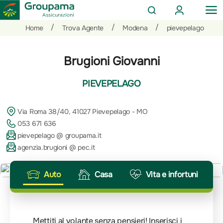
AREA
OP
CERCA
CLIENTI
ME
Salta
Vai
Vai
/
/
/
Home
Trova Agente
Modena
pievepelago
al
ai
alle
contenuto
prodotti
azioni
Brugioni Giovanni
per
rapide
la
PIEVEPELAGO
sezione
Privati
Via Roma 38/40, 41027 Pievepelago - MO
053 671 636
pievepelago @ groupama.it
agenzia.brugioni @ pec.it
Auto
Casa
Vita e infortuni
Mettiti al volante senza pensieri! Inserisci i