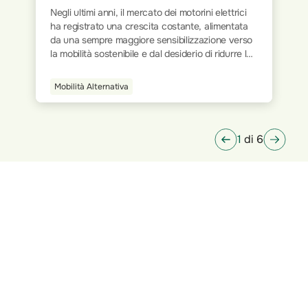
rici
Il mondo del lavoro ha subito trasformazioni
tata
significative nel corso dei decenni. Dalla rigidità
verso
delle postazioni fisiche all’interno degli uffici
re le
tradizionali, si è progressivamente passati a
 a
modalità più flessibili e dinamiche. L’avvento
della tecnologia e la digitalizzazione dei processi
Smart Home
e
hanno ridisegnato le modalità operative,
endo
permettendo a milioni di persone di lavorare da
qualsiasi luogo.
1
di 6