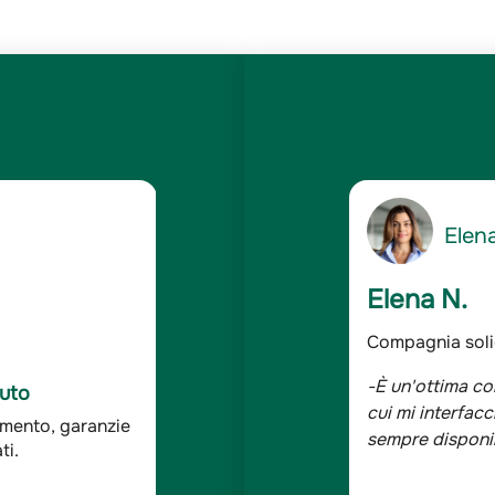
5
Gianc
/5
Giancarlo 
dabile
Assicurato da o
 solida ed affidabile e le persone con
-Sono assicurat
C Auto
 assolutamente competenti, cortesi e
bene, tutta la 
ddisfazione dei
ndagine Doxa*