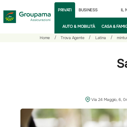
PRIVATI
BUSINESS
IL
AUTO & MOBILITÀ
CASA & FAMI
Salta
Vai
Vai
/
/
/
Home
Trova Agente
Latina
mintu
al
ai
alle
contenuto
prodotti
azioni
per
rapide
S
la
sezione
Privati
Via 24 Maggio, 6, 0