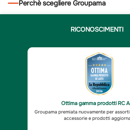
Perchè scegliere Groupama
RICONOSCIMENTI
5
Elena N.
/5
Elena N.
e
Compagnia solida e affi
sfatto, le altre compagnie
-È un'ottima compagnia,
Ottima soddisfazione clienti R
 ora il mio agente è sempre
cui mi interfaccio sono
aranzie
Groupama è stata premiata per l'ottima so
 - Indagine Doxa*
sempre disponibili. - I
clienti RC auto.