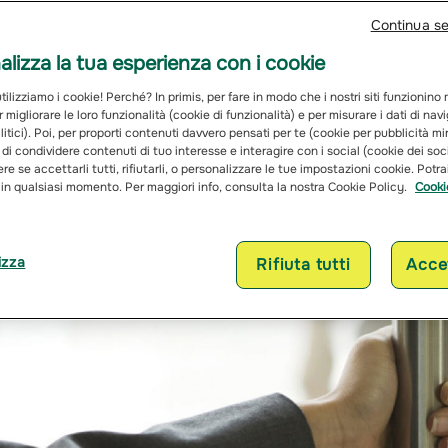
Continua s
lizza la tua esperienza con i cookie
ilizziamo i cookie! Perché? In primis, per fare in modo che i nostri siti funzionino
r migliorare le loro funzionalità (cookie di funzionalità) e per misurare i dati di na
itici). Poi, per proporti contenuti davvero pensati per te (cookie per pubblicità mi
 di condividere contenuti di tuo interesse e interagire con i social (cookie dei soc
re se accettarli tutti, rifiutarli, o personalizzare le tue impostazioni cookie. Potr
 in qualsiasi momento. Per maggiori info, consulta la nostra Cookie Policy.
Cooki
izza
Rifiuta tutti
Accet