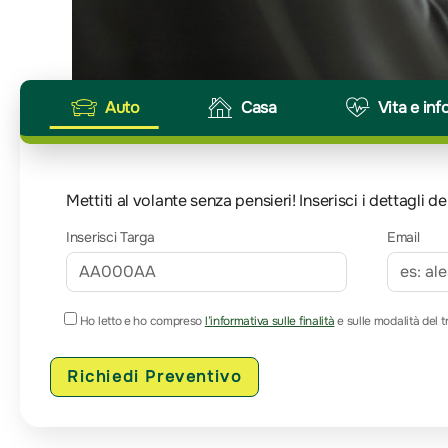
Auto
Casa
Vita e inf
Mettiti al volante senza pensieri! Inserisci i dettagli
Inserisci Targa
Email
Ho letto e ho compreso
l’informativa sulle finalità
e sulle modalità del t
Richiedi Preventivo