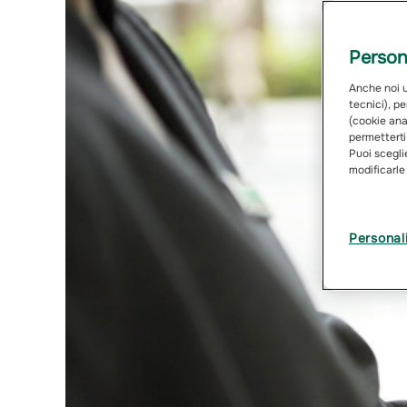
Persona
Anche noi ut
tecnici), pe
(cookie anal
permetterti
Puoi sceglie
modificarle
Personal