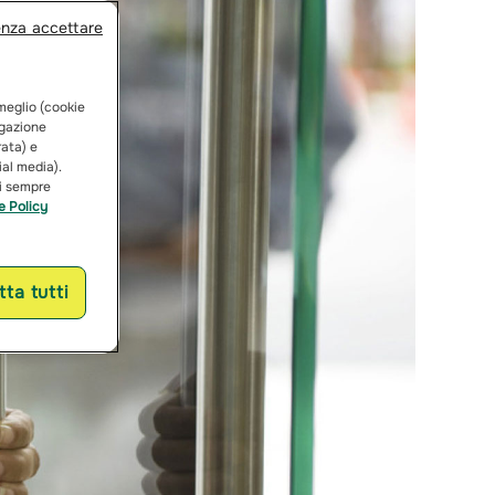
enza accettare
 meglio (cookie
vigazione
rata) e
ial media).
ai sempre
e Policy
ta tutti