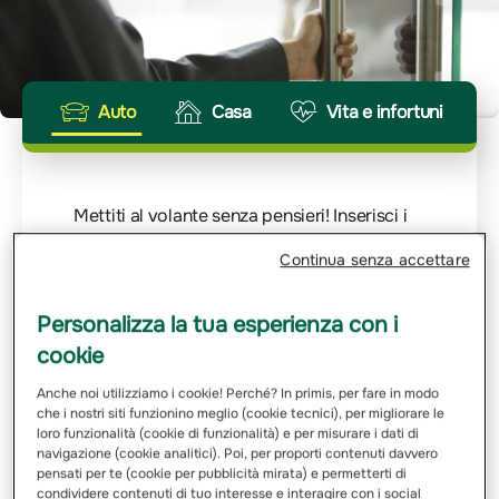
Auto
Casa
Vita e infortuni
Mettiti al volante senza pensieri! Inserisci i
dettagli della tua auto e noi calcoleremo
Continua senza accettare
velocemente il tuo preventivo. Ogni viaggio
merita la giusta protezione.
Personalizza la tua esperienza con i
Inserisci Targa
cookie
Anche noi utilizziamo i cookie! Perché? In primis, per fare in modo
che i nostri siti funzionino meglio (cookie tecnici), per migliorare le
Email
loro funzionalità (cookie di funzionalità) e per misurare i dati di
navigazione (cookie analitici). Poi, per proporti contenuti davvero
pensati per te (cookie per pubblicità mirata) e permetterti di
condividere contenuti di tuo interesse e interagire con i social