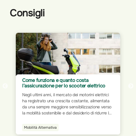
Consigli
Assicurazione per Home Office: proteggi
il tuo spazio di lavoro
ci
Il mondo del lavoro ha subito trasformazioni
ata
significative nel corso dei decenni. Dalla rigidità
rso
delle postazioni fisiche all’interno degli uffici
e le
tradizionali, si è progressivamente passati a
modalità più flessibili e dinamiche. L’avvento
della tecnologia e la digitalizzazione dei processi
Smart Home
hanno ridisegnato le modalità operative,