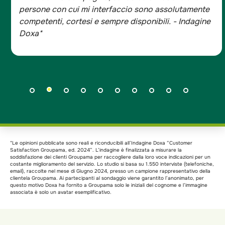
trovato bene, tutta la famiglia è con Groupama.
- Indagine Doxa*
*Le opinioni pubblicate sono reali e riconducibili all’Indagine Doxa “Customer
Satisfaction Groupama, ed. 2024”. L’indagine è finalizzata a misurare la
soddisfazione dei clienti Groupama per raccogliere dalla loro voce indicazioni per un
costante miglioramento del servizio. Lo studio si basa su 1.550 interviste (telefoniche,
email), raccolte nel mese di Giugno 2024, presso un campione rappresentativo della
clientela Groupama. Ai partecipanti al sondaggio viene garantito l’anonimato, per
questo motivo Doxa ha fornito a Groupama solo le iniziali del cognome e l’immagine
associata è solo un avatar esemplificativo.