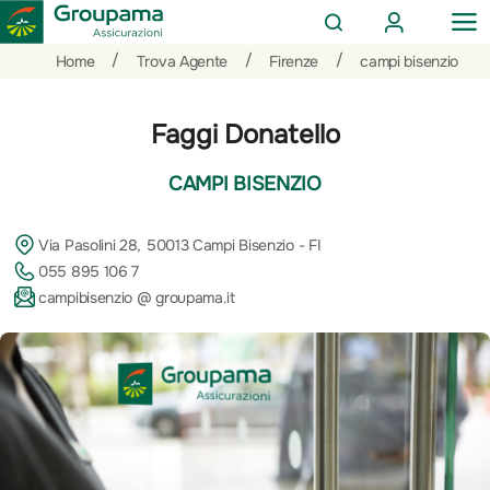
AREA
OP
CERCA
CLIENTI
ME
Salta
Vai
Vai
/
/
/
Home
Trova Agente
Firenze
campi bisenzio
al
ai
alle
contenuto
prodotti
azioni
Faggi Donatello
per
rapide
la
CAMPI BISENZIO
sezione
Privati
Via Pasolini 28, 50013 Campi Bisenzio - FI
055 895 106 7
campibisenzio @ groupama.it