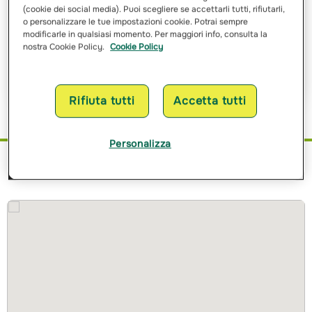
(cookie dei social media). Puoi scegliere se accettarli tutti, rifiutarli,
Ho letto e ho compreso
l’informativa sulle finalità
e sulle
o personalizzare le tue impostazioni cookie. Potrai sempre
modalità del trattamento dei miei dati personali
modificarle in qualsiasi momento. Per maggiori info, consulta la
nostra Cookie Policy.
Cookie Policy
Richiedi Preventivo
Rifiuta tutti
Accetta tutti
Personalizza
Dove siamo