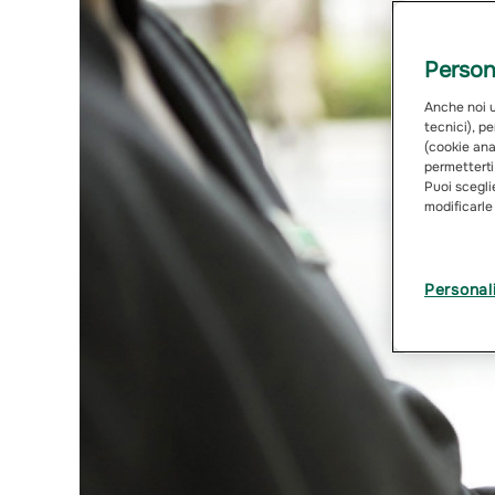
Persona
Anche noi ut
tecnici), pe
(cookie anal
permetterti
Puoi sceglie
modificarle
Personal