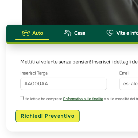
Auto
Casa
Vita e inf
Mettiti al volante senza pensieri! Inserisci i dettagli
Inserisci Targa
Email
Ho letto e ho compreso
l’informativa sulle finalità
e sulle modalità del t
Richiedi Preventivo