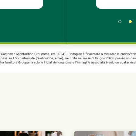
xa “Customer Satisfaction Groupama, ed. 2024”. L’indagine è finalizzata a misurare la soddisfazi
si basa su 1.550 interviste (telefoniche, email), raccolte nel mese di Giugno 2024, presso un c
a fornito a Groupama solo le iniziali del cognome e l’immagine associata è solo un avatar esem