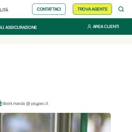
CONTATTACI
TROVA AGENTE
LITÀ
AREA CLIENTI
LI ASSICURAZIONE
tiboni.marzia @ psypec.it