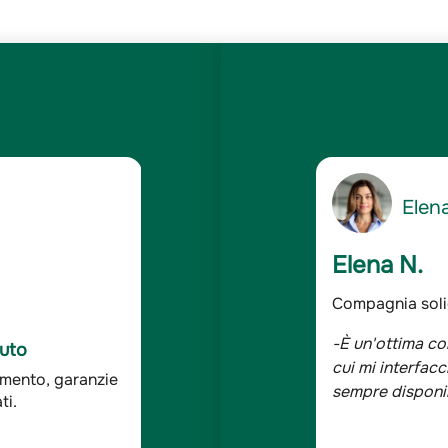
5
Gianc
/5
Giancarlo 
dabile
Assicurato da o
 solida ed affidabile e le persone con
-Sono assicurat
C Auto
 assolutamente competenti, cortesi e
bene, tutta la 
ddisfazione dei
ndagine Doxa*