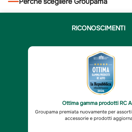
Perchè scegliere Groupama
RICONOSCIMENTI
5
Elena N.
/5
Elena N.
e
Compagnia solida e affi
sfatto, le altre compagnie
-È un'ottima compagnia,
Ottima soddisfazione clienti R
 ora il mio agente è sempre
cui mi interfaccio sono
aranzie
Groupama è stata premiata per l'ottima so
 - Indagine Doxa*
sempre disponibili. - I
clienti RC auto.