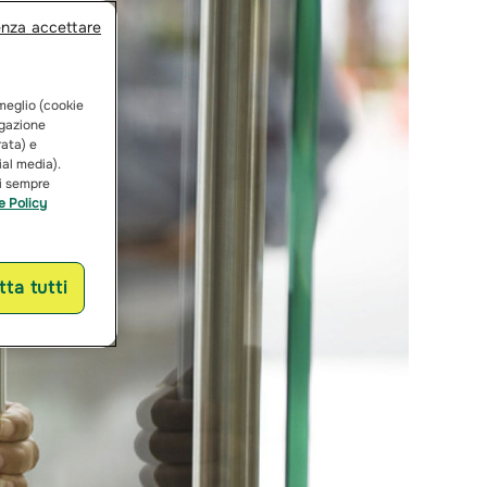
enza accettare
 meglio (cookie
vigazione
rata) e
ial media).
ai sempre
e Policy
ta tutti