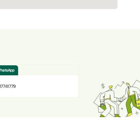
hatsApp
17741779