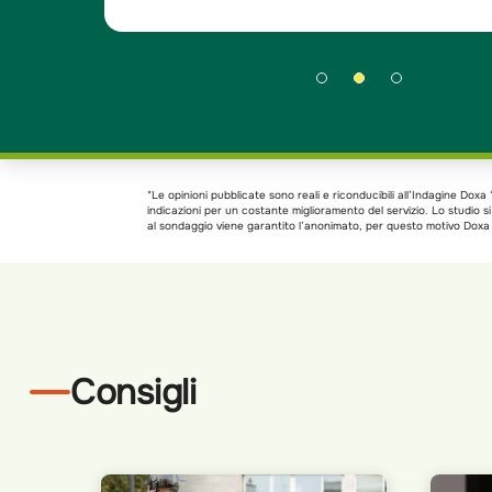
*Le opinioni pubblicate sono reali e riconducibili all’Indagine Do
indicazioni per un costante miglioramento del servizio. Lo studio 
al sondaggio viene garantito l’anonimato, per questo motivo Doxa h
Consigli