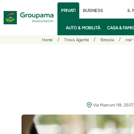
PRIVATI
BUSINESS
IL
AUTO & MOBILITÀ
CASA & FAMI
Salta
Vai
Vai
/
/
/
Home
Trova Agente
Brescia
roe'
al
ai
alle
contenuto
prodotti
azioni
per
rapide
la
sezione
Privati
Via Marconi 119, 2507