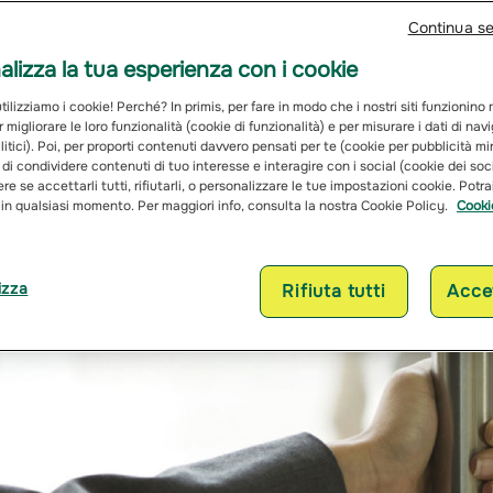
Continua s
lizza la tua esperienza con i cookie
ilizziamo i cookie! Perché? In primis, per fare in modo che i nostri siti funzionino
r migliorare le loro funzionalità (cookie di funzionalità) e per misurare i dati di na
itici). Poi, per proporti contenuti davvero pensati per te (cookie per pubblicità mi
 di condividere contenuti di tuo interesse e interagire con i social (cookie dei soc
re se accettarli tutti, rifiutarli, o personalizzare le tue impostazioni cookie. Potr
 in qualsiasi momento. Per maggiori info, consulta la nostra Cookie Policy.
Cooki
izza
Rifiuta tutti
Accet