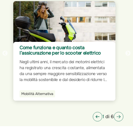
Assicurazione per Home Office: proteggi
il tuo spazio di lavoro
Il mondo del lavoro ha subito trasformazioni
significative nel corso dei decenni. Dalla rigidità
delle postazioni fisiche all’interno degli uffici
tradizionali, si è progressivamente passati a
modalità più flessibili e dinamiche. L’avvento
della tecnologia e la digitalizzazione dei processi
Smart Home
hanno ridisegnato le modalità operative,
permettendo a milioni di persone di lavorare da
qualsiasi luogo.
2
di 6