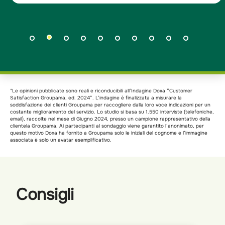
*Le opinioni pubblicate sono reali e riconducibili all’Indagine Doxa “Customer
Satisfaction Groupama, ed. 2024”. L’indagine è finalizzata a misurare la
soddisfazione dei clienti Groupama per raccogliere dalla loro voce indicazioni per un
costante miglioramento del servizio. Lo studio si basa su 1.550 interviste (telefoniche,
email), raccolte nel mese di Giugno 2024, presso un campione rappresentativo della
clientela Groupama. Ai partecipanti al sondaggio viene garantito l’anonimato, per
questo motivo Doxa ha fornito a Groupama solo le iniziali del cognome e l’immagine
associata è solo un avatar esemplificativo.
Consigli