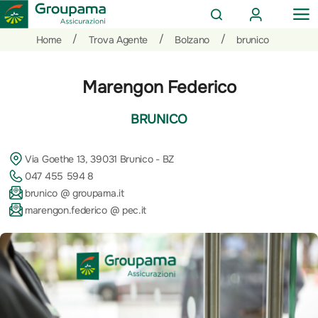
AREA
OP
CERCA
CLIENTI
ME
Salta
Vai
Vai
/
/
/
Home
Trova Agente
Bolzano
brunico
al
ai
alle
contenuto
prodotti
azioni
Marengon Federico
per
rapide
la
BRUNICO
sezione
Privati
Via Goethe 13, 39031 Brunico - BZ
047 455 594 8
brunico @ groupama.it
marengon.federico @ pec.it