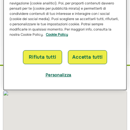
navigazione (cookie analitici). Poi, per proporti contenuti davvero
pensati per te (cookie per pubblicità mirata) e permetterti di
Ho letto e ho compreso
l’informativa sulle finalità
e sulle
condividere contenuti di tuo interesse e interagire con i social
modalità del trattamento dei miei dati personali
(cookie dei social media). Puoi scegliere se accettarli tutti, rifiutarli,
o personalizzare le tue impostazioni cookie. Potrai sempre
modificarle in qualsiasi momento. Per maggiori info, consulta la
Richiedi Preventivo
nostra Cookie Policy.
Cookie Policy
Rifiuta tutti
Accetta tutti
Personalizza
Dove siamo