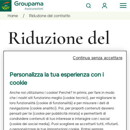
AREA
OP
CERCA
CLIENTI
ME
Salta
Vai
Vai
Home
/
Riduzione del contratto
al
ai
alle
contenuto
prodotti
azioni
Riduzione del
per
rapide
la
sezione
contratto
Privati
Continua senza accettare
Personalizza la tua esperienza con i
La “riduzione del contratto” nel contesto
cookie
di una compagnia di assicurazione si
Anche noi utilizziamo i cookie! Perché? In primis, per fare in modo
riferisce a una modifica delle clausole o
che i nostri siti funzionino meglio (cookie tecnici), per migliorare le
delle condizioni di una polizza assicurativa
loro funzionalità (cookie di funzionalità) e per misurare i dati di
che porta a una diminuzione della
navigazione (cookie analitici). Poi, per proporti contenuti davvero
pensati per te (cookie per pubblicità mirata) e permetterti di
copertura o dei benefici forniti dalla polizza
condividere contenuti di tuo interesse e interagire con i social
stessa.
(cookie dei social media). Puoi scegliere se accettarli tutti, rifiutarli,
o personalizzare le tue impostazioni cookie. Potrai sempre