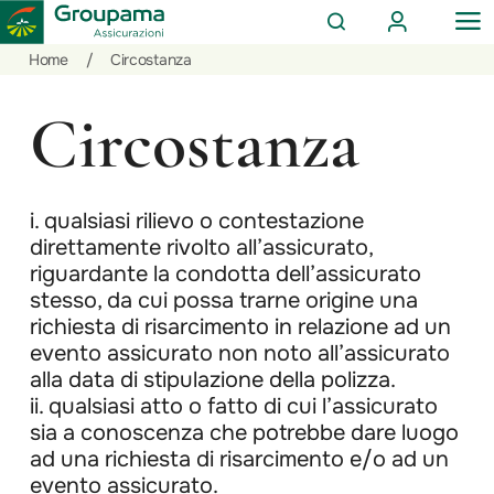
AREA
OP
CERCA
CLIENTI
ME
Salta
Vai
Vai
Home
/
Circostanza
al
ai
alle
contenuto
prodotti
azioni
Circostanza
per
rapide
la
sezione
Privati
i. qualsiasi rilievo o contestazione
direttamente rivolto all’assicurato,
riguardante la condotta dell’assicurato
stesso, da cui possa trarne origine una
richiesta di risarcimento in relazione ad un
evento assicurato non noto all’assicurato
alla data di stipulazione della polizza.
ii. qualsiasi atto o fatto di cui l’assicurato
sia a conoscenza che potrebbe dare luogo
ad una richiesta di risarcimento e/o ad un
evento assicurato.