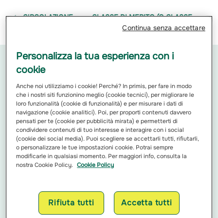
CIRCOLAZIONE
CLASSE DI MERITO (O CLASSE
FUORISTRADA
UNIVERSALE)
Continua senza accettare
Personalizza la tua esperienza con i
CONSIGLI ASSICURATIVI
cookie
Suggerimenti pratici e utili correlati a questa
Anche noi utilizziamo i cookie! Perché? In primis, per fare in modo
tematica
che i nostri siti funzionino meglio (cookie tecnici), per migliorare le
1
di
loro funzionalità (cookie di funzionalità) e per misurare i dati di
navigazione (cookie analitici). Poi, per proporti contenuti davvero
pensati per te (cookie per pubblicità mirata) e permetterti di
condividere contenuti di tuo interesse e interagire con i social
(cookie dei social media). Puoi scegliere se accettarli tutti, rifiutarli,
o personalizzare le tue impostazioni cookie. Potrai sempre
modificarle in qualsiasi momento. Per maggiori info, consulta la
nostra Cookie Policy.
Cookie Policy
Cosa fare in caso di furto in casa:
guida pratica per gestire la
situazione in 5 passi
Rifiuta tutti
Accetta tutti
Subire un furto in casa è un evento