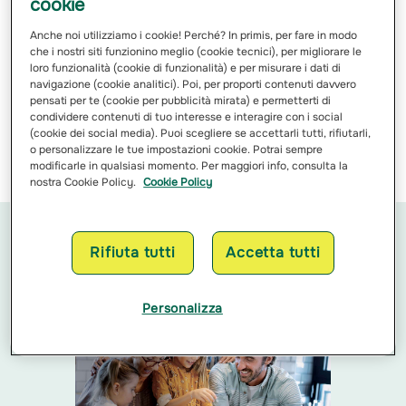
argini di corsi naturali e artificiali, da laghi e
cookie
bacini, anche a carattere temporaneo, da
Anche noi utilizziamo i cookie! Perché? In primis, per fare in modo
reti di drenaggio artificiale, derivanti da
che i nostri siti funzionino meglio (cookie tecnici), per migliorare le
eventi atmosferici naturali. Sono
loro funzionalità (cookie di funzionalità) e per misurare i dati di
considerate come singolo sinistro le
navigazione (cookie analitici). Poi, per proporti contenuti davvero
pensati per te (cookie per pubblicità mirata) e permetterti di
prosecuzioni di tali fenomeni entro le 72
condividere contenuti di tuo interesse e interagire con i social
ore dalla prima manifestazione;
(cookie dei social media). Puoi scegliere se accettarli tutti, rifiutarli,
o personalizzare le tue impostazioni cookie. Potrai sempre
modificarle in qualsiasi momento. Per maggiori info, consulta la
ALLESTIMENTO AUTO
AMBULATORIO
nostra Cookie Policy.
Cookie Policy
CONSIGLI ASSICURATIVI
Rifiuta tutti
Accetta tutti
Suggerimenti pratici e utili correlati a questa
tematica
Personalizza