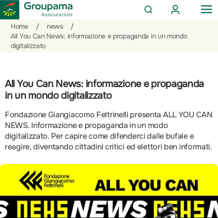
AREA
OP
CERCA
CLIENTI
ME
Salta
Vai
Vai
Home
/
news
/
al
ai
alle
All You Can News: informazione e propaganda in un mondo
digitalizzato
contenuto
prodotti
azioni
per
rapide
la
sezione
All You Can News: informazione e propaganda
Privati
in un mondo digitalizzato
Fondazione Giangiacomo Feltrinelli presenta ALL YOU CAN
NEWS. Informazione e propaganda in un modo
digitalizzato. Per capire come difenderci dalle bufale e
reagire, diventando cittadini critici ed elettori ben informati.