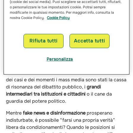
Assicurazioni, tra i principali player del settore
(cookie dei social media). Puoi scegliere se accettarli tutti, rifiutarli,
o personalizzare le tue impostazioni cookie. Potrai sempre
assicurativo in Italia.
modificarle in qualsiasi momento. Per maggiori info, consulta la
nostra Cookie Policy.
Cookie Policy
Per tre giovedì, il 20 e 27 novembre e giovedì 4
dicembre 2025
ogni appuntamento sarà dedicato ad
un media specifico:
televisione, carta stampata e
Rifiuta tutti
Accetta tutti
social media.
Per capire come difenderci dalle bufale e reagire,
Personalizza
diventando cittadini critici ed elettori ben informati.
Informare, intrattenere e anche influenzare
: a seconda
dei casi e dei momenti i mass media sono stati la cassa
di risonanza del dibattito pubblico, i
grandi
intermediari tra istituzioni e cittadini
o il cane da
guardia del potere politico.
Mentre
fake news e disinformazione
prosperano
indisturbate, è possibile “farsi una propria verità”
libera da condizionamenti? Quando le posizioni si