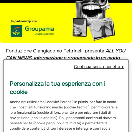
Fondazione Giangiacomo Feltrinelli presenta
ALL YOU
CAN NEWS. Informazione e propaganda in un modo
digitalizzato.
Continua senza accettare
Un ciclo di tre incontri a cura di
Riccardo Luna
Personalizza la tua esperienza con i
(giornalista del Corriere della Sera, esperto di
innovazione tecnologica) e con:
Alessandra Dragotto
cookie
(Head of Research di SWG),
Luca Sofri
(Direttore
Anche noi utilizziamo i cookie! Perché? In primis, per fare in modo
Editoriale de Il Post),
Giuseppe De Bellis
(Direttore di
che i nostri siti funzionino meglio (cookie tecnici), per migliorare le
SkyTg24),
Bianca Arrighini
(fondatrice di Factanza),
loro funzionalità (cookie di funzionalità) e per misurare i dati di
navigazione (cookie analitici). Poi, per proporti contenuti davvero
Francesco Cancellato
(Direttore di Fan Page). Il
pensati per te (cookie per pubblicità mirata) e permetterti di
progetto è realizzato in collaborazione con Groupama
condividere contenuti di tuo interesse e interagire con i social