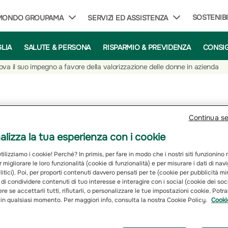
SOSTENIBI
 MONDO GROUPAMA
SERVIZI ED ASSISTENZA
GLIA
SALUTE & PERSONA
RISPARMIO & PREVIDENZA
CONSIG
va il suo impegno a favore della valorizzazione delle donne in azienda
nnova il suo impegno a favore della valori
Continua s
lizza la tua esperienza con i cookie
e e inclusivo per tutti, dove ogni individuo è considerato una ri
ilizziamo i cookie! Perché? In primis, per fare in modo che i nostri siti funzionino
r migliorare le loro funzionalità (cookie di funzionalità) e per misurare i dati di na
itici). Poi, per proporti contenuti davvero pensati per te (cookie per pubblicità mi
 di condividere contenuti di tuo interesse e interagire con i social (cookie dei soc
re se accettarli tutti, rifiutarli, o personalizzare le tue impostazioni cookie. Potr
 in qualsiasi momento. Per maggiori info, consulta la nostra Cookie Policy.
Cooki