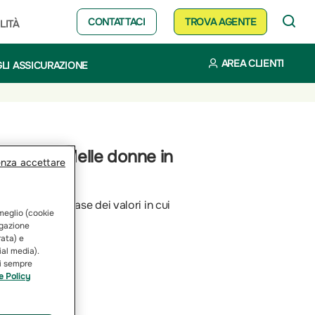
CONTATTACI
TROVA AGENTE
LITÀ
AREA CLIENTI
LI ASSICURAZIONE
zzazione delle donne in
enza accettare
sorsa, è alla base dei valori in cui
 meglio (cookie
vigazione
rata) e
ial media).
ai sempre
e Policy