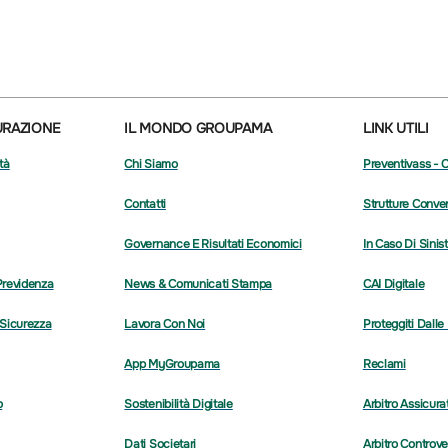
URAZIONE
IL MONDO GROUPAMA
LINK UTILI
tà
Chi Siamo
Preventivass - 
Contatti
Strutture Conve
Governance E Risultati Economici
In Caso Di Sinis
Previdenza
News & Comunicati Stampa
CAI Digitale
 Sicurezza
Lavora Con Noi
Proteggiti Dalle
App MyGroupama
Reclami
o
Sostenibilità Digitale
Arbitro Assicura
Dati Societari
Arbitro Controve