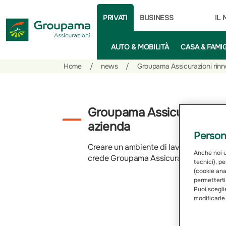
PRIVATI
BUSINESS
IL
AUTO & MOBILITÀ
CASA & FAMI
Salta
Vai
Vai
Home
/
news
/
Groupama Assicurazioni rinno
al
ai
alle
contenuto
prodotti
azioni
per
rapide
Groupama Assicurazioni ri
la
azienda
sezione
Persona
Privati
Creare un ambiente di lavoro accoglient
Anche noi ut
crede Groupama Assicurazioni.
tecnici), pe
(cookie anal
permetterti
Puoi sceglie
modificarle