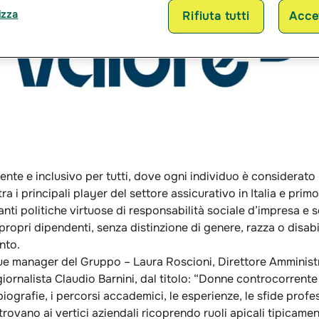
izza
Rifiuta tutti
Accet
te e inclusivo per tutti, dove ogni individuo è considerato un
a i principali player del settore assicurativo in Italia e pr
 politiche virtuose di responsabilità sociale d’impresa e so
ropri dipendenti, senza distinzione di genere, razza o disabil
nto.
due manager del Gruppo – Laura Roscioni, Direttore Amminis
 giornalista Claudio Barnini, dal titolo: “Donne controcorrent
ografie, i percorsi accademici, le esperienze, le sfide professi
ovano ai vertici aziendali ricoprendo ruoli apicali tipicame