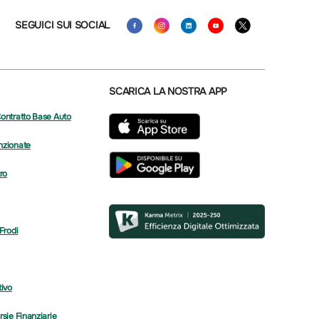
SEGUICI SUI SOCIAL
SCARICA LA NOSTRA APP
Contratto Base Auto
nzionate
tro
 Frodi
tivo
rsie Finanziarie