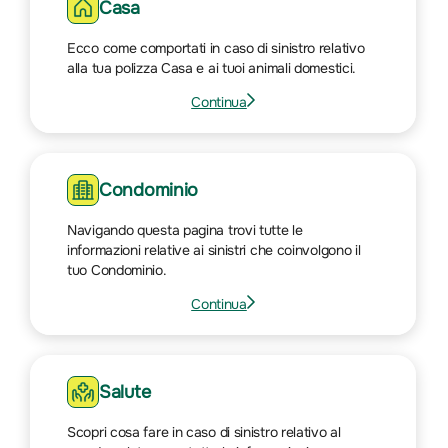
su
Casa
Incidente
Ecco come comportati in caso di sinistro relativo
auto
alla tua polizza Casa e ai tuoi animali domestici.
Continua
Vai
alla
pagina
su
Condominio
Casa
Navigando questa pagina trovi tutte le
informazioni relative ai sinistri che coinvolgono il
tuo Condominio.
Continua
Vai
alla
pagina
su
Salute
Condominio
Scopri cosa fare in caso di sinistro relativo al