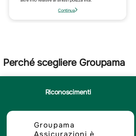
Continua
Vai
alla
pagina
su
.
Polizza
vita
Perché scegliere Groupama
Riconoscimenti
Groupama
Assicurazioni è