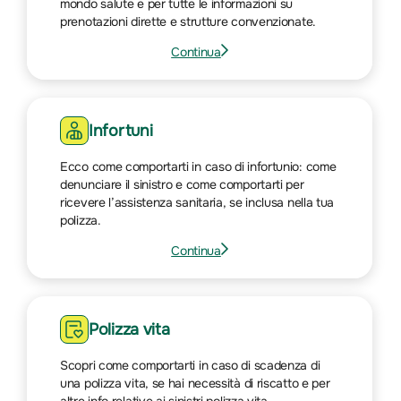
mondo salute e per tutte le informazioni su
prenotazioni dirette e strutture convenzionate.
Continua
Vai
alla
pagina
su
Infortuni
Salute
Ecco come comportarti in caso di infortunio: come
denunciare il sinistro e come comportarti per
ricevere l’assistenza sanitaria, se inclusa nella tua
polizza.
Continua
Vai
alla
pagina
su
Polizza vita
Infortuni
Scopri come comportarti in caso di scadenza di
una polizza vita, se hai necessità di riscatto e per
altre info relative ai sinistri polizza vita.