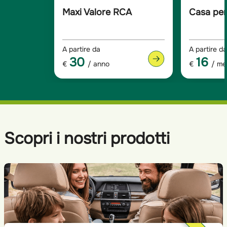
Maxi Valore RCA
Casa per
A partire da
A partire da
30
16
€
/ anno
€
/ me
Scopri i nostri prodotti