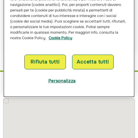
navigazione (cookie analitici). Poi, per proporti contenuti davvero
pensati per te (cookie per pubblicità mirata) e permetterti di
Ho letto e ho compreso
l’informativa sulle finalità
e sulle
condividere contenuti di tuo interesse e interagire con i social
modalità del trattamento dei miei dati personali
(cookie dei social media). Puoi scegliere se accettarli tutti, rifiutarli,
o personalizzare le tue impostazioni cookie. Potrai sempre
modificarle in qualsiasi momento. Per maggiori info, consulta la
Richiedi Preventivo
nostra Cookie Policy.
Cookie Policy
Rifiuta tutti
Accetta tutti
Personalizza
Dove siamo