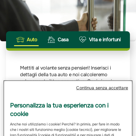
Auto
Casa
Vita e infortuni
Mettiti al volante senza pensieri! Inserisci i
dettagli della tua auto e noi calcoleremo
velocemente il tuo preventivo. Ogni viaggio
merita la giusta protezione.
Continua senza accettare
Inserisci Targa
Personalizza la tua esperienza con i
cookie
Anche noi utilizziamo i cookie! Perché? In primis, per fare in modo
Email
che i nostri siti funzionino meglio (cookie tecnici), per migliorare le
loro funzionalità (cookie di funzionalità) e per misurare i dati di