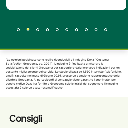
*Le opinioni pubblicate sono reali e riconducibili all’Indagine Doxa “Customer
Satisfaction Groupama, ed. 2024”. L’indagine è finalizzata a misurare la
soddisfazione dei clienti Groupama per raccogliere dalla loro voce indicazioni per un
costante miglioramento del servizio. Lo studio si basa su 1.550 interviste (telefoniche,
email), raccolte nel mese di Giugno 2024, presso un campione rappresentativo della
clientela Groupama. Ai partecipanti al sondaggio viene garantito l’anonimato, per
questo motivo Doxa ha fornito a Groupama solo le iniziali del cognome e l’immagine
associata è solo un avatar esemplificativo.
Consigli