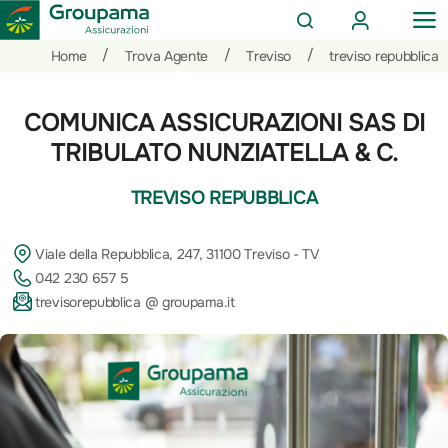
AREA
OP
CERCA
CLIENTI
ME
Salta
Vai
Vai
/
/
/
Home
Trova Agente
Treviso
treviso repubblica
al
ai
alle
contenuto
prodotti
azioni
COMUNICA ASSICURAZIONI SAS DI
per
rapide
la
TRIBULATO NUNZIATELLA & C.
sezione
Privati
TREVISO REPUBBLICA
Viale della Repubblica, 247, 31100 Treviso - TV
042 230 657 5
trevisorepubblica @ groupama.it