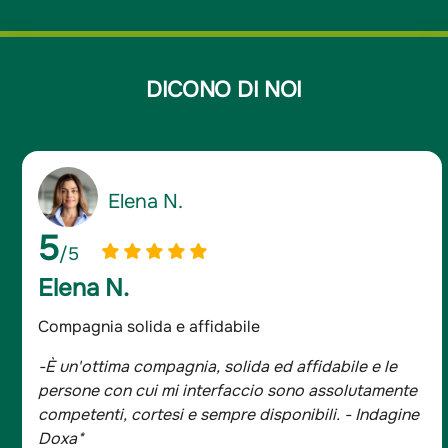
DICONO DI NOI
Giancarlo D.
5
/5
Giancarlo D.
Assicurato da oltre 20 anni
-Sono assicurato da oltre 20 anni e mi sono sempre
trovato bene, tutta la famiglia è con Groupama.
- Indagine Doxa*