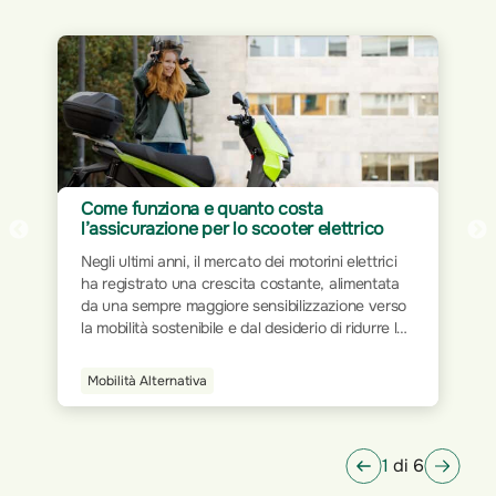
Come funziona e quanto costa
l’assicurazione per lo scooter elettrico
Negli ultimi anni, il mercato dei motorini elettrici
ha registrato una crescita costante, alimentata
da una sempre maggiore sensibilizzazione verso
la mobilità sostenibile e dal desiderio di ridurre le
emissioni inquinanti. Come per tutti i veicoli a
motore, anche per gli scooter elettrici è
Mobilità Alternativa
obbligatorio disporre di un'assicurazione che
consenta la circolazione su strada, garantendo
protezione in caso di incidenti.
1
di 6