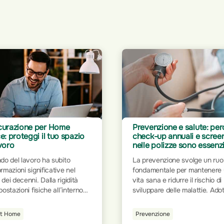
enzione e salute: perché
Rimborso fisioterapia e
k-up annuali e screening
osteopatia: come
 polizze sono essenziali
un'assicurazione può fare
differenza
evenzione svolge un ruolo
Quando si parla di salute e
mentale per mantenere una
benessere, la fisioterapia e
ana e ridurre il rischio di
l’osteopatia ricoprono un ruol
ppare delle malattie. Adottare
fondamentale per il recupero
dini salutari, come una dieta
infortuni e la gestione del dolo
brata, l'attività fisica regolare
enzione
Guide Utili
Queste discipline forniscono
ontrollo dello stress, aiuta a