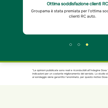
sfatto, le altre compagnie
-È un'ottima compagnia,
Ottima soddisfazione clienti R
 ora il mio agente è sempre
cui mi interfaccio sono
aranzie
Groupama è stata premiata per l'ottima so
 - Indagine Doxa*
sempre disponibili. - I
clienti RC auto.
*Le opinioni pubblicate sono reali e riconducibili all’Indagine Do
indicazioni per un costante miglioramento del servizio. Lo studio 
al sondaggio viene garantito l’anonimato, per questo motivo Doxa h