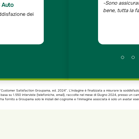
 solida ed affidabile e le persone con
-Sono assicurat
C Auto
 assolutamente competenti, cortesi e
bene, tutta la 
ddisfazione dei
ndagine Doxa*
xa “Customer Satisfaction Groupama, ed. 2024”. L’indagine è finalizzata a misurare la soddisfazi
si basa su 1.550 interviste (telefoniche, email), raccolte nel mese di Giugno 2024, presso un c
a fornito a Groupama solo le iniziali del cognome e l’immagine associata è solo un avatar esem