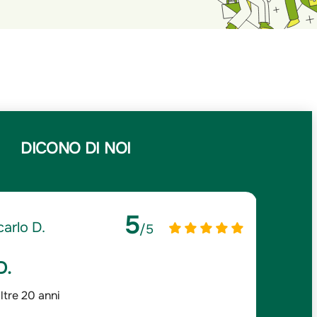
DICONO DI NOI
5
arlo D.
/5
D.
Lazz
ltre 20 anni
Prezzi 