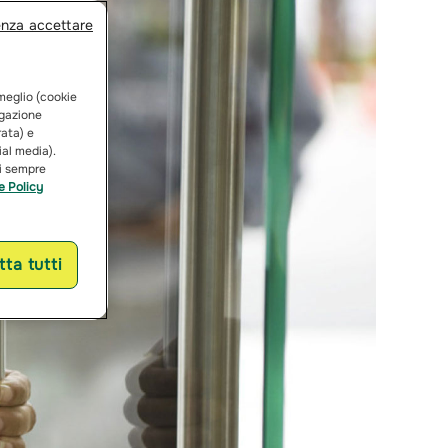
enza accettare
 meglio (cookie
vigazione
rata) e
ial media).
ai sempre
e Policy
ta tutti