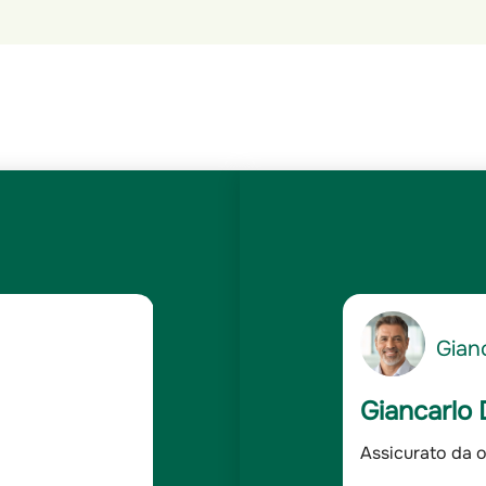
5
Gianc
/5
Giancarlo 
dabile
Assicurato da o