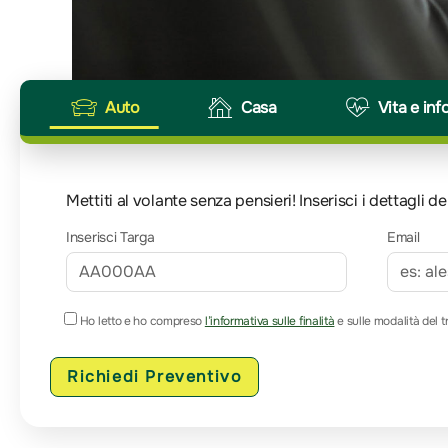
Auto
Casa
Vita e inf
Mettiti al volante senza pensieri! Inserisci i dettagli
Inserisci Targa
Email
Ho letto e ho compreso
l’informativa sulle finalità
e sulle modalità del t
Richiedi Preventivo