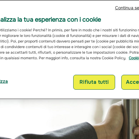
Continua s
lizza la tua esperienza con i cookie
ilizziamo i cookie! Perché? In primis, per fare in modo che i nostri siti funzionino
r migliorare le loro funzionalità (cookie di funzionalità) e per misurare i dati di na
itici). Poi, per proporti contenuti davvero pensati per te (cookie per pubblicità mi
 di condividere contenuti di tuo interesse e interagire con i social (cookie dei soc
re se accettarli tutti, rifiutarli, o personalizzare le tue impostazioni cookie. Potr
 in qualsiasi momento. Per maggiori info, consulta la nostra Cookie Policy.
Cooki
izza
Rifiuta tutti
Accet