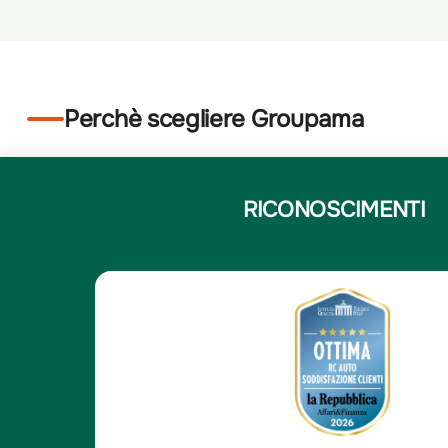
Perchè scegliere Groupama
RICONOSCIMENTI
5
Elena N.
/5
Elena N.
e
Compagnia solida e affi