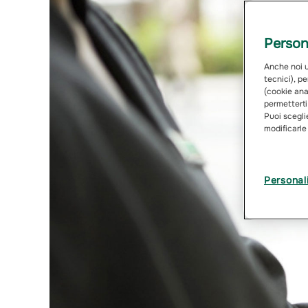
Persona
Anche noi ut
tecnici), pe
(cookie anal
permetterti
Puoi sceglie
modificarle
Personal