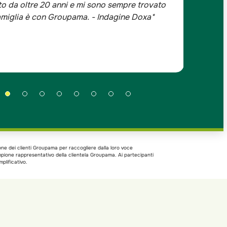
o da oltre 20 anni e mi sono sempre trovato
-Prezzi
famiglia è con Groupama. - Indagine Doxa*
trovato
one dei clienti Groupama per raccogliere dalla loro voce
ampione rappresentativo della clientela Groupama. Ai partecipanti
plificativo.