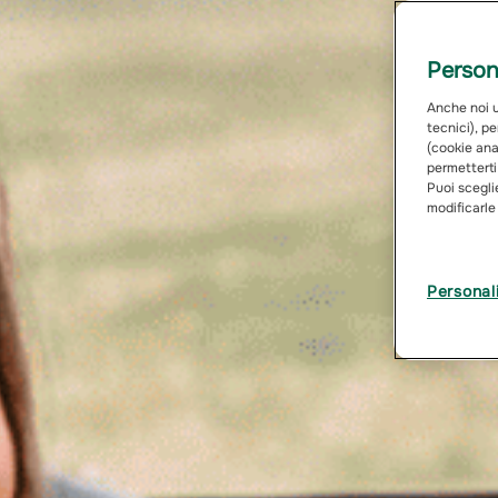
Persona
Anche noi ut
tecnici), pe
(cookie anal
permetterti
Puoi sceglie
modificarle
Personal