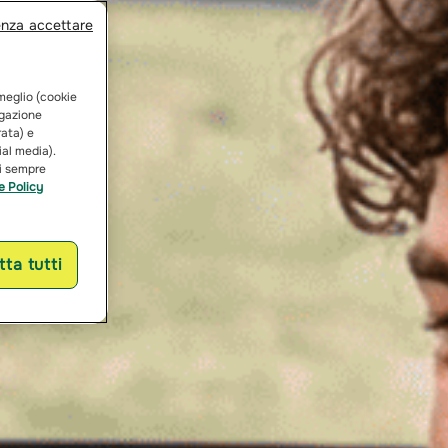
enza accettare
 meglio (cookie
vigazione
rata) e
ial media).
ai sempre
e Policy
ta tutti