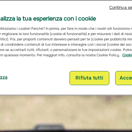
Continua s
lizza la tua esperienza con i cookie
ilizziamo i cookie! Perché? In primis, per fare in modo che i nostri siti funzionino
r migliorare le loro funzionalità (cookie di funzionalità) e per misurare i dati di na
itici). Poi, per proporti contenuti davvero pensati per te (cookie per pubblicità mi
 di condividere contenuti di tuo interesse e interagire con i social (cookie dei soc
re se accettarli tutti, rifiutarli, o personalizzare le tue impostazioni cookie. Potr
 in qualsiasi momento. Per maggiori info, consulta la nostra Cookie Policy.
Cooki
izza
Rifiuta tutti
Accet