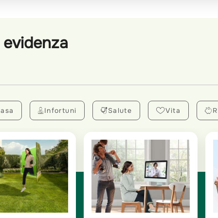
n evidenza
asa
Infortuni
Salute
Vita
R